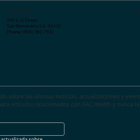
​Ubicación
​C
250 S. G Street,
San Bernardino CA, 92410
Phone: (909) 382-7100
do sobre las últimas noticias, actualizaciones y even
para artículos relacionados con SAC Health y nunca la
 actualizada sobre 