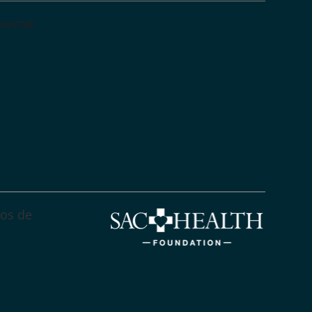
onectar
tos de