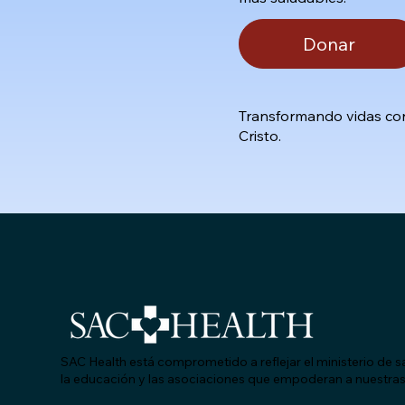
Donar
Transformando vidas con
Cristo.
SAC Health está comprometido a reflejar el ministerio de s
la educación y las asociaciones que empoderan a nuestra