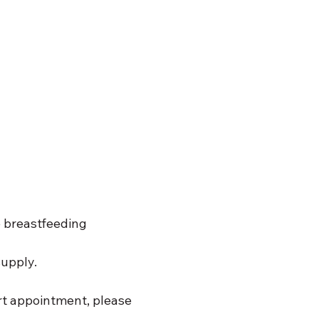
e breastfeeding 
upply. 
rt appointment, please 