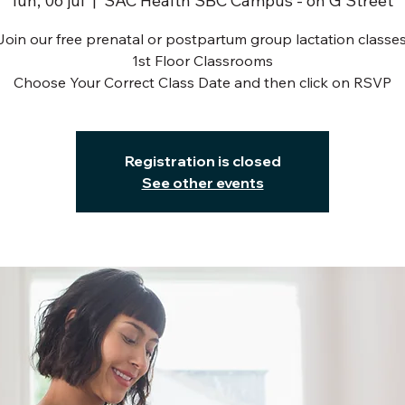
lun, 06 jul
  |  
SAC Health SBC Campus - on G Street
Join our free prenatal or postpartum group lactation classes
1st Floor Classrooms
Choose Your Correct Class Date and then click on RSVP
Registration is closed
See other events