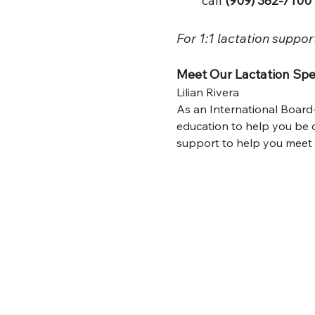
call 
(909) 382-7100
For 1:1 lactation suppor
Meet Our Lactation Spec
Lilian Rivera
As an International Board-
education to help you be c
support to help you meet 