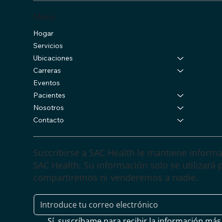
​Menú
Hogar
Servicios
Ubicaciones
Carreras
Eventos
Pacientes
Nosotros
Contacto
Suscribirse a SAC Health le mantiene informa
SAC Health. Su información solo se utilizará 
compartiremos ni venderemos a nadie.
Sí, suscríbame para recibir la información más