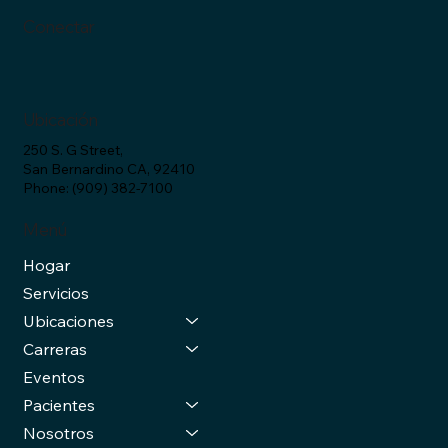
​Conectar
​Ubicación
250 S. G Street,
San Bernardino CA, 92410
Phone: (909) 382-7100
​Menú
Hogar
Servicios
Ubicaciones
Carreras
Eventos
Pacientes
Nosotros